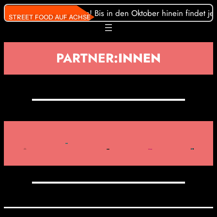
Direkt
nsere Streetfoodler:innen! Bis in den Oktober hinein findet je
STREET FOOD AUF ACHSE
zum
Inhalt
wechseln
PARTNER
:INNEN