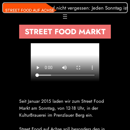
Direkt
ood auf Achse statt. Und nicht vergessen: Jeden Sonntag ist in
STREET FOOD AUF ACHSE
zum
Inhalt
wechseln
STREET FOOD MARKT
Seit Januar 2015 laden wir zum Street Food
Markt am Sonntag, von 12-18 Uhr, in der
KulturBrauerei im Prenzlauer Berg ein.
Street Food auf Achse soll besonders den in