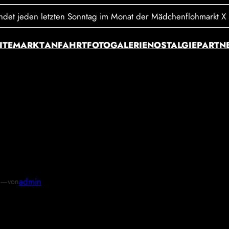
et jeden letzten Sonntag im Monat der Mädchenflohmarkt X Stree
ITE
MARKT
ANFAHRT
FOTOGALERIE
NOSTALGIE
PARTN
—
admin
von