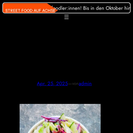
Direkt
Gäste und unsere Streetfoodler:innen! Bis in den Oktober hinei
STREET FOOD AUF ACHSE
zum
Inhalt
wechseln
491382577_10626691
49229884_33754689
33093614861_n
Apr. 25, 2025
—
admin
von