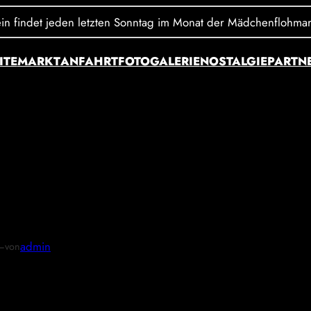
 findet jeden letzten Sonntag im Monat der Mädchenflohmarkt X 
ITE
MARKT
ANFAHRT
FOTOGALERIE
NOSTALGIE
PARTN
26-04-02 at 10-49-52 I
—
admin
von