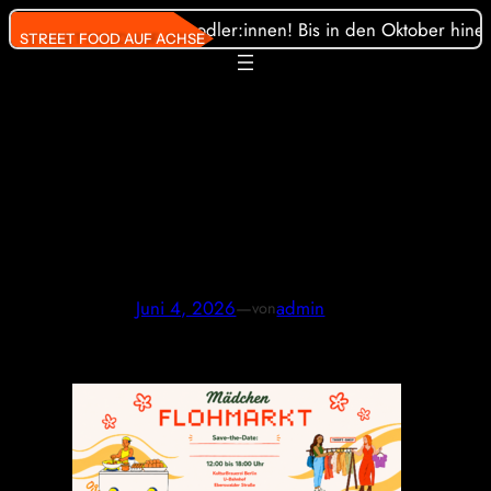
Direkt
äste und unsere Streetfoodler:innen! Bis in den Oktober hinein
STREET FOOD AUF ACHSE
zum
Inhalt
wechseln
Banner
Mädchenflohmarkt
2026
Juni 4, 2026
—
admin
von