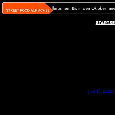
Direkt
äste und unsere Streetfoodler:innen! Bis in den Oktober hinein
STREET FOOD AUF ACHSE
zum
Inhalt
STARTSE
wechseln
Screenshot 20
Juni 18, 2026