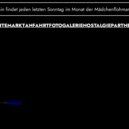
 findet jeden letzten Sonntag im Monat der Mädchenflohmarkt X 
ITE
MARKT
ANFAHRT
FOTOGALERIE
NOSTALGIE
PARTN
26-02-27 at 13-41-43 In
—
admin
von