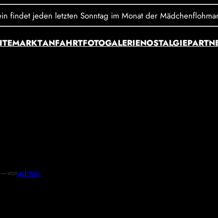
 findet jeden letzten Sonntag im Monat der Mädchenflohmarkt X 
ITE
MARKT
ANFAHRT
FOTOGALERIE
NOSTALGIE
PARTN
7b7508be1637056320c0
—
admin
von